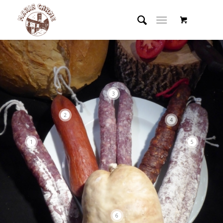
3
2
4
1
5
6