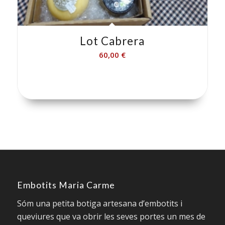
Lot Cabrera
60,00
€
Embotits Maria Carme
Sóm una petita botiga artesana d’embotits i
queviures que va obrir les seves portes un mes de