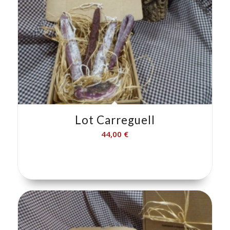
Lot Carreguell
44,00
€