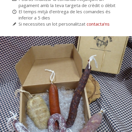
pagament amb la teva targeta de crèdit o dèbit
El temps mitjà d’entrega de les comandes és
inferior a 5 dies
Si necessites un lot personalitzat
contacta’ns