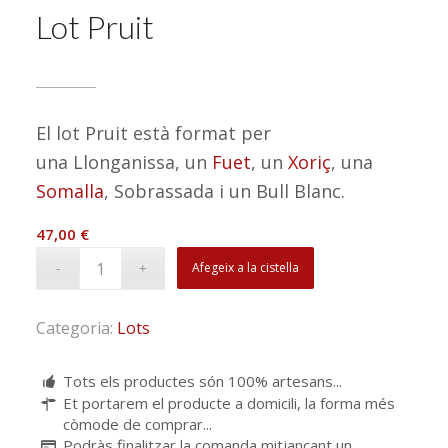
Lot Pruit
El lot Pruit està format per
una Llonganissa, un
Fuet
, un
Xoriç
, una
Somalla
, Sobrassada i un Bull Blanc.
47,00
€
Afegeix a la cistella
Categoria:
Lots
Tots els productes són 100% artesans...
Et portarem el producte a domicili, la forma més
còmode de comprar...
Podràs finalitzar la comanda mitjançant un